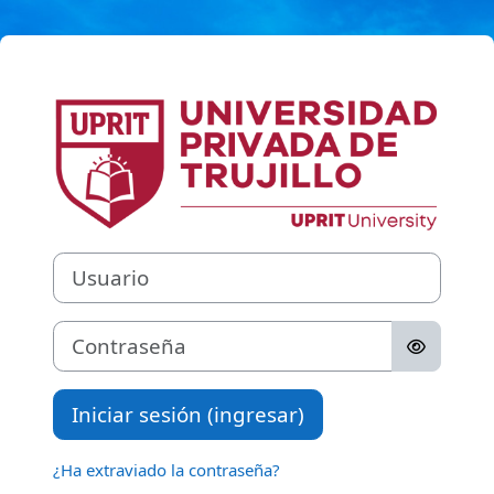
Saltar al contenido principal
Ingresar a UPR
Usuario
Contraseña
Iniciar sesión (ingresar)
¿Ha extraviado la contraseña?